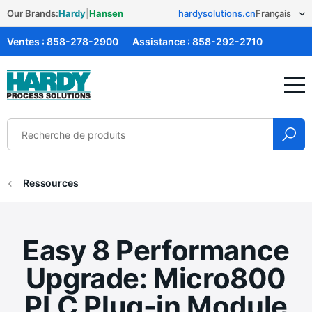
Our Brands:
Hardy
|
Hansen
hardysolutions.cn
Ventes :
858-278-2900
Assistance :
858-292-2710
Solutions Hardy
Ressources
Easy 8 Performance
Upgrade: Micro800
PLC Plug-in Module