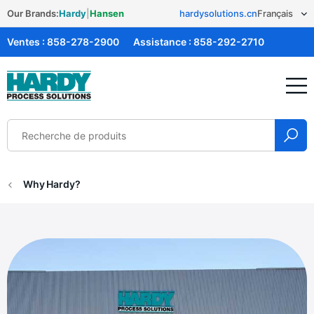
Our Brands:
Hardy
|
Hansen
hardysolutions.cn
Ventes :
858-278-2900
Assistance :
858-292-2710
Solutions Hardy
Why Hardy?