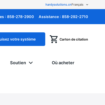
hardysolutions.cn
es :
858-278-2900
Assistance :
858-292-2710
uisez votre système
Carton de citation
Soutien
Où acheter