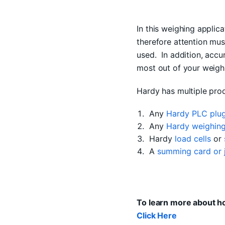
In this weighing appl
therefore attention must
used. In addition, accur
most out of your weigh
Hardy has multiple prod
Any
Hardy PLC plug
Any
Hardy weighing
Hardy
load cells
or
A
summing card or 
To learn more about h
Click Here