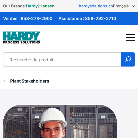
Our Brands:
Hardy
|
Hansen
hardysolutions.cn
Ventes :
858-278-2900
Assistance :
858-292-2710
Solutions Hardy
Plant Stakeholders