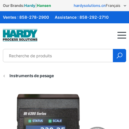
Our Brands:
Hardy
|
Hansen
hardysolutions.cn
Ventes :
858-278-2900
Assistance :
858-292-2710
Solutions Hardy
Instruments de pesage