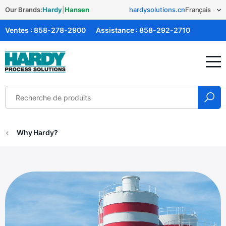
Our Brands:
Hardy
|
Hansen
hardysolutions.cn
Ventes :
858-278-2900
Assistance :
858-292-2710
Solutions Hardy
Why Hardy?