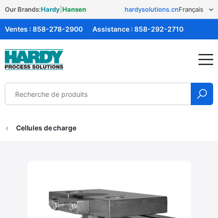
Our Brands:
Hardy
|
Hansen
hardysolutions.cn
Ventes :
858-278-2900
Assistance :
858-292-2710
Solutions Hardy
Cellules de charge