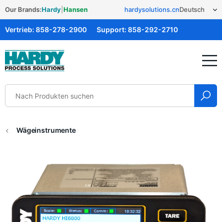
Our Brands:
Hardy
|
Hansen
hardysolutions.cn
Vertrieb:
858-278-2900
Support:
858-292-2710
Hardy Solutions
Wägeinstrumente