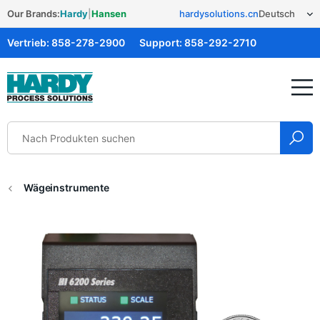
Our Brands:
Hardy
|
Hansen
hardysolutions.cn
Vertrieb:
858-278-2900
Support:
858-292-2710
Hardy Solutions
Wägeinstrumente