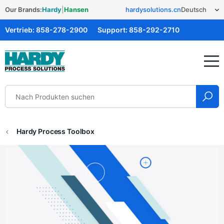
Our Brands:
Hardy
|
Hansen
hardysolutions.cn
Vertrieb:
858-278-2900
Support:
858-292-2710
Hardy Solutions
Hardy Process Toolbox